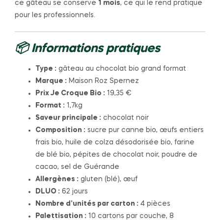
ce gâteau se conserve
1 mois
, ce qui le rend pratique
pour les professionnels.
📦 Informations pratiques
Type :
gâteau au chocolat bio grand format
Marque :
Maison Roz Spernez
Prix Je Croque Bio :
19,35 €
Format :
1,7kg
Saveur principale :
chocolat noir
Composition :
sucre pur canne bio, œufs entiers
frais bio, huile de colza désodorisée bio, farine
de blé bio, pépites de chocolat noir, poudre de
cacao, sel de Guérande
Allergènes :
gluten (blé), œuf
DLUO :
62 jours
Nombre d’unités par carton :
4 pièces
Palettisation :
10 cartons par couche, 8