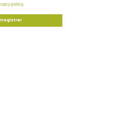
ivacy policy
.
nregistrer