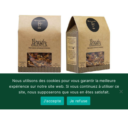
Nous utilisons des cookies pour vous garantir la meilleure
expérience sur notre site web. Si vous continuez à utiliser ce
site, nous supposerons que vous en êtes satisfait.
Mademoiselle Breizh – Breizh Granola
J'accepte
Je refuse
2.98
€
CHOIX DES OPTIONS