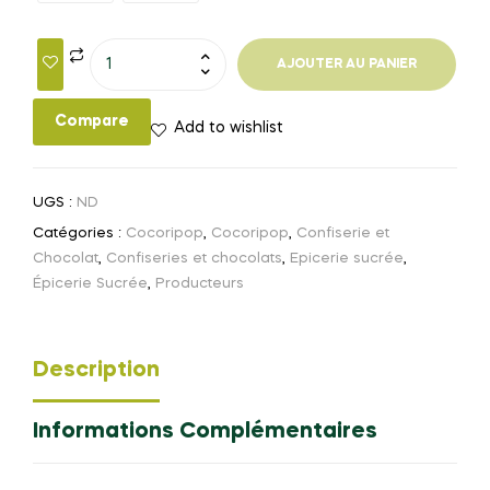
AJOUTER AU PANIER
Compare
Add to wishlist
UGS :
ND
Catégories :
Cocoripop
,
Cocoripop
,
Confiserie et
Chocolat
,
Confiseries et chocolats
,
Epicerie sucrée
,
Épicerie Sucrée
,
Producteurs
Description
Informations Complémentaires