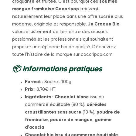
croquante et fruitée. C’est pourquoi ces
soufflés
mangue framboise Cocoripop
trouvent
naturellement leur place dans une offre sucrée plus
moderne, originale et responsable.
Je Croque Bio
valorise justement ce lien entre des artisans
passionnés et les professionnels qui souhaitent
proposer une épicerie bio de qualité. Découvrez
toute l’histoire de la marque sur cocoripop.com.
📦 Informations pratiques
Format :
Sachet 100g
Prix :
3,70€ HT
Ingrédients :
Chocolat blanc
issu du
commerce équitable (80 %),
céréales
croustillantes sans sucre
(13 %),
poudre de
framboise
,
poudre de mangue
,
gomme
d’acacia
Chocolat bio issu du commerce équitable