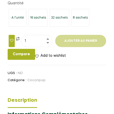
Quantité
A l'unité
16 sachets
32 sachets
8 sachets
AJOUTER AU PANIER
Compare
Add to wishlist
UGS :
ND
Catégorie :
Cocoripop
Description